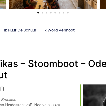
Ik Huur De Schuur
Ik Word Vennoot
ikas – Stoomboot – Ode
ut
R
 Broeikas
ein-Heidestraat 28E, Neervelp, 3370