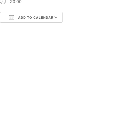
20:00
ADD TO CALENDAR
Download ICS
Google Calendar
i